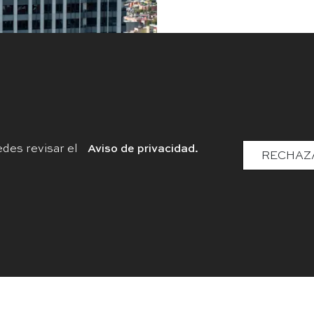
enta
Renta
Agenda tu cita
Perspectiva Be Gran
edes revisar el
Aviso de privacidad.
Responsabilidad
Políticas de
RECHAZ
Corporativa
Privacidad
Be Grand® Derechos reservados 2025
tos e imágenes mostrados en este sitio web son de refer
rmación favor de contactar al asesor de ventas del desar
interés.