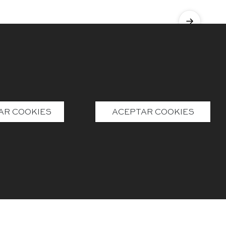
d®
Política de
Inversionistas
AR COOKIES
ACEPTAR COOKIES
Cancelación
encia, para
rollo de su