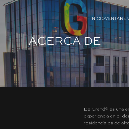
INICIO
VENTA
REN
ACERCA DE
Be Grand® es una e
experiencia en el de
residenciales de alt