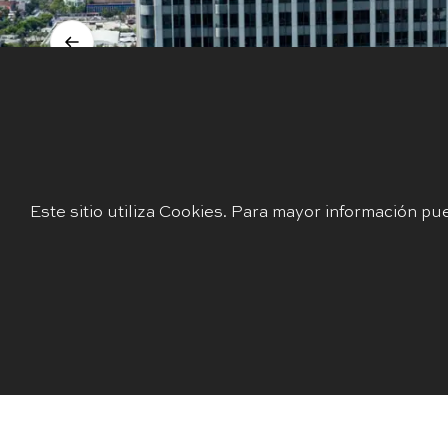
V
Este sitio utiliza Cookies. Para mayor información pu
Acerca
Gobierno
de
Corporativo
Los elemen
mayor info